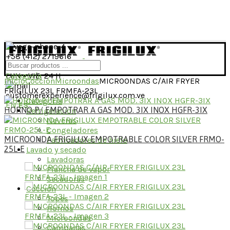
+58 (412) 2719616
LUN - VIE: 24 H
Categoría
Inicio
Cocción
Microondas
MICROONDAS C/AIR FRYER
FRIGILUX 23L FRMFA-23L
customerexperience@frigilux.com.ve
Categoría
EN
ES
HORNO P/ EMPOTRAR A GAS MOD. 3IX INOX HGFR-3IX
Refrigeración
Neveras
Congeladores
MICROONDA FRIGILUX EMPOTRABLE COLOR SILVER FRMO-
Fabricadores de hielo
25L-E
Lavado y secado
Lavadoras
Plancha de vapor
Secadoras
Cocción
Topes
Hornos
Microondas
Campanas