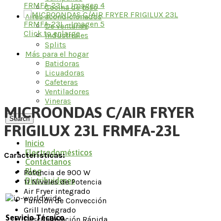
Cocina de piso
Aires acondicionados
De ventanas
Click to enlarge
Industriales
Splits
Más para el hogar
Batidoras
Licuadoras
Cafeteras
Ventiladores
Vineras
MICROONDAS C/AIR FRYER
Search
FRIGILUX 23L FRMFA-23L
Inicio
Electrodomésticos
Características:
Contáctanos
Blog
Potencia de 900 W
Distribuidores
11 Niveles de Potencia
Air Fryer integrado
Función de Convección
Grill Integrado
Servicio Técnico
Descongelación Rápida