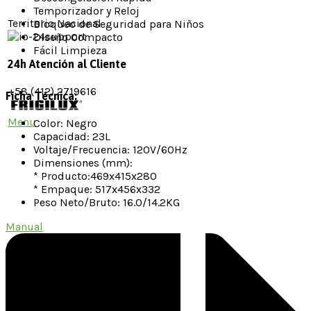
Temporizador y Reloj
Territorio Nacional
Bloqueo de Seguridad para Niños
Diseño Compacto
Fácil Limpieza
24h Atención al Cliente
+58 (412) 2719616
Ficha Técnica:
Menu
Color: Negro
Capacidad: 23L
Voltaje/Frecuencia: 120V/60Hz
Dimensiones (mm):
* Producto:469x415x280
* Empaque: 517x456x332
Peso Neto/Bruto: 16.0/14.2KG
Manual