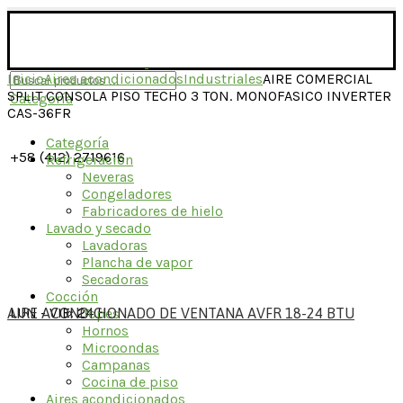
Inicio
Aires acondicionados
Industriales
AIRE COMERCIAL
SPLIT CONSOLA PISO TECHO 3 TON. MONOFASICO INVERTER
Categoría
CAS-36FR
Categoría
+58 (412) 2719616
Refrigeración
Neveras
Congeladores
Fabricadores de hielo
Lavado y secado
Lavadoras
Plancha de vapor
Secadoras
Cocción
LUN - VIE: 24 H
AIRE ACONDICIONADO DE VENTANA AVFR 18-24 BTU
Topes
Hornos
Microondas
Campanas
Cocina de piso
Aires acondicionados