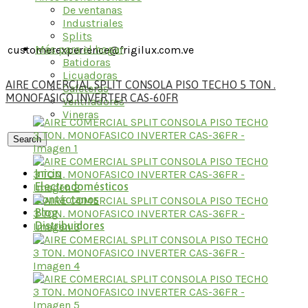
De ventanas
Industriales
Splits
Más para el hogar
customerexperience@frigilux.com.ve
Batidoras
Licuadoras
AIRE COMERCIAL SPLIT CONSOLA PISO TECHO 5 TON .
Cafeteras
MONOFASICO INVERTER CAS-60FR
Ventiladores
Vineras
Search
Inicio
Electrodomésticos
Contáctanos
Blog
Distribuidores