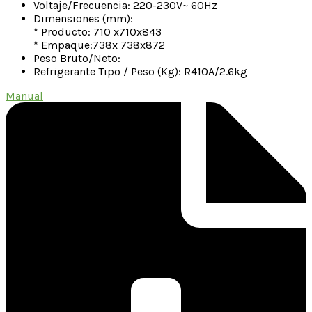
Voltaje/Frecuencia: 220-230V~ 60Hz
Dimensiones (mm):
* Producto: 710 x710x843
* Empaque:738x 738x872
Peso Bruto/Neto:
Refrigerante Tipo / Peso (Kg): R410A/2.6kg
Manual